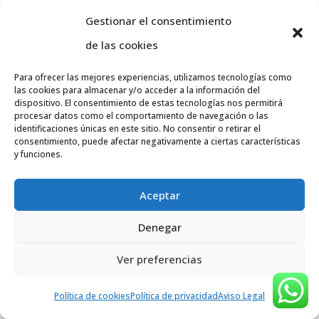
20. Descargar
Gestionar el consentimiento
You can also
download
our Terms
de las cookies
and Conditions as a PDF.
Para ofrecer las mejores experiencias, utilizamos tecnologías como
Buscar
las cookies para almacenar y/o acceder a la información del
dispositivo. El consentimiento de estas tecnologías nos permitirá
procesar datos como el comportamiento de navegación o las
Entradas recientes
identificaciones únicas en este sitio. No consentir o retirar el
consentimiento, puede afectar negativamente a ciertas características
y funciones.
Comentarios recientes
Aceptar
No hay comentarios que mostrar.
Denegar
Ver preferencias
Política de cookies
Política de privacidad
Aviso Legal