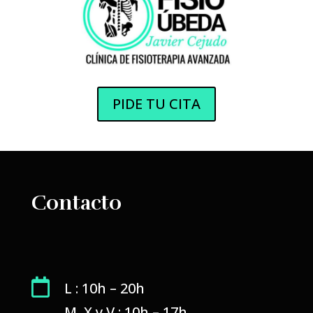
PIDE TU CITA
Contacto

L : 10h – 20h
M, X y V : 10h – 17h