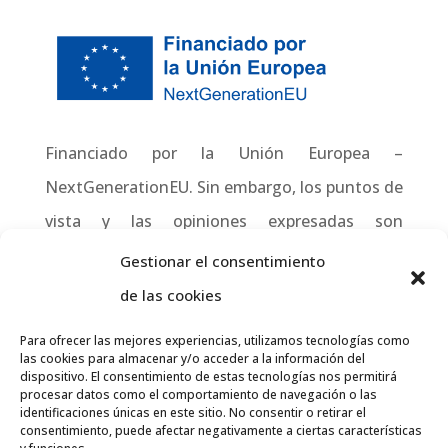
Financiado por la Unión Europea –
NextGenerationEU. Sin embargo, los puntos de
vista y las opiniones expresadas son
únicamente los del autor o autores y no
Gestionar el consentimiento
reflejan necesariamente los de la Unión
de las cookies
Europea o la Comisión Europea. Ni la Unión
Para ofrecer las mejores experiencias, utilizamos tecnologías como
Europea ni la Comisión Europea pueden ser
las cookies para almacenar y/o acceder a la información del
dispositivo. El consentimiento de estas tecnologías nos permitirá
consideradas responsables de las mismas.
procesar datos como el comportamiento de navegación o las
identificaciones únicas en este sitio. No consentir o retirar el
consentimiento, puede afectar negativamente a ciertas características